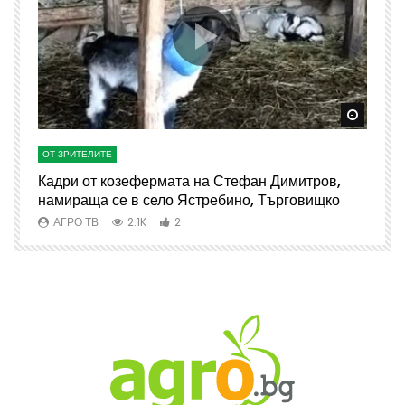
Watch Later
Watch 
ОТ ЗРИТЕЛИТЕ
О
Кадри от козефермата на Стефан Димитров,
А
намираща се в село Ястребино, Търговищко
АГРО ТВ
2.1K
2