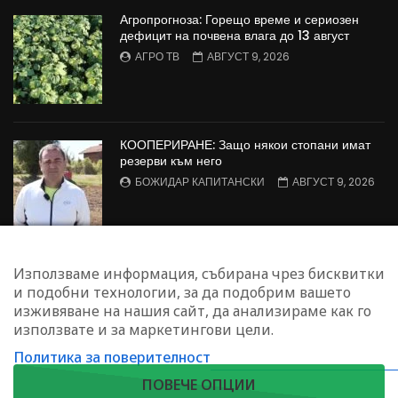
Агропрогноза: Горещо време и сериозен
дефицит на почвена влага до 13 август
АГРО ТВ
АВГУСТ 9, 2026
КООПЕРИРАНЕ: Защо някои стопани имат
резерви към него
БОЖИДАР КАПИТАНСКИ
АВГУСТ 9, 2026
Агрофорум: Консервационно земеделие,
Използваме информация, събирана чрез бисквитки
пазарен натиск върху
и подобни технологии, за да подобрим вашето
зеленчукопроизводителите и борба с
изживяване на нашия сайт, да анализираме как го
черната златка
използвате и за маркетингови цели.
АГРО ТВ
АВГУСТ 9, 2026
Политика за поверителност
ЗАПИШЕТЕ СЕ ЗА НАШИЯ БЮЛЕТИН
ПОВЕЧЕ ОПЦИИ