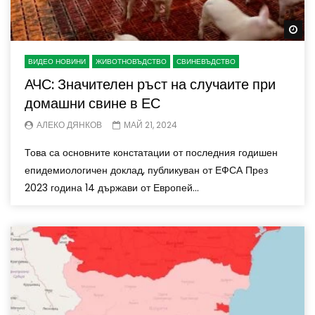
Wa
ВИДЕО НОВИНИ
ЖИВОТНОВЪДСТВО
СВИНЕВЪДСТВО
АЧС: Значителен ръст на случаите при
домашни свине в ЕС
АЛЕКО ДЯНКОВ
МАЙ 21, 2024
Това са основните констатации от последния годишен
епидемиологичен доклад, публикуван от ЕФСА През
2023 година 14 държави от Европей...