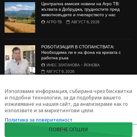
Централна емисия новини на Агро ТВ:
жътвата в Добруджа, трудностите пред
животновъдите и пчеларството у нас
АГРО ТВ
АВГУСТ 6, 2026
РОБОТИЗАЦИЯ В СТОПАНСТВАТА:
Необходима ли е на фона на кризата с
работна ръка
ИНЕС ЗЛАТАНОВА - ЙОНОВА
АВГУСТ 6, 2026
Борсовата информация по АГРО ТВ на 6
Използваме информация, събирана чрез бисквитки
август
и подобни технологии, за да подобрим вашето
АГРО ТВ
АВГУСТ 6, 2026
изживяване на нашия сайт, да анализираме как го
използвате и за маркетингови цели.
Политика за поверителност
ЗАПИШЕТЕ СЕ ЗА НАШИЯ БЮЛЕТИН
ПОВЕЧЕ ОПЦИИ