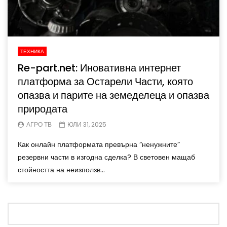
ТЕХНИКА
​​Re-part.net: Иновативна интернет
платформа за Остарели Части, която
опазва и парите на земеделеца и опазва
природата​
АГРО ТВ
ЮЛИ 31, 2025
​​Как онлайн платформата превърна “ненужните”
резервни части в изгодна сделка?​ В световен мащаб
стойността на неизползв...