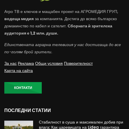
Агро ТВ е ключов и мащабен проект на АГРОМЕДИЯ ГРУП,
водеща медия
за компанията. Достига до всяко българско
домакинство по кабел и сателит.
Сборната ѝ зрителска
аудитория е 1,2 млн. души.
Единствената аграрна телевизия у нас достигаща до все
по-голям брой зрители.
За нас
Реклама
Общи условия
Поверителност
Карта на сайта
КОНТАКТИ
ПОСЛЕДНИ СТАТИИ
Стабилност в суша и максимален добив при
влага: Как царевицата на Lidea гарантира