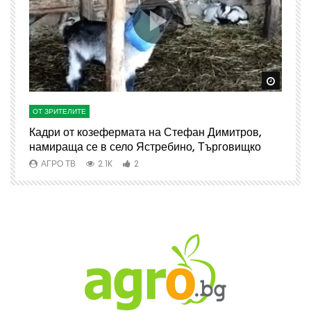
Watch Later
Watch 
ОТ ЗРИТЕЛИТЕ
О
Кадри от козефермата на Стефан Димитров,
А
намираща се в село Ястребино, Търговищко
АГРО ТВ
2.1K
2