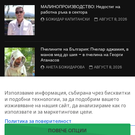
МАЛИНОПРОИЗВОДСТВО: Недостиг на
работна ръка в сектора
БОЖИДАР КАПИТАНСКИ
АВГУСТ 8, 2026
Пчелините на България: Пчелар аджамия, в
манов мед до шия – в пчелина на Георги
Атанасов
АНЕТА БОЖИДАРОВА
АВГУСТ 8, 2026
БИОЗЕМЕДЕЛИЕ: Какво е актуалното
Използваме информация, събирана чрез бисквитки
състояние на биосектора у нас
и подобни технологии, за да подобрим вашето
СВЕТЛА СТЕФАНОВА
АВГУСТ 8, 2026
изживяване на нашия сайт, да анализираме как го
използвате и за маркетингови цели.
Политика за поверителност
ЗАПИШЕТЕ СЕ ЗА НАШИЯ БЮЛЕТИН
ПОВЕЧЕ ОПЦИИ