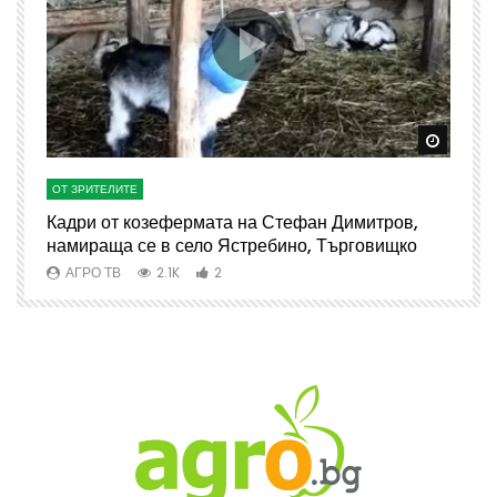
Watch Later
Watch 
ОТ ЗРИТЕЛИТЕ
О
Кадри от козефермата на Стефан Димитров,
А
намираща се в село Ястребино, Търговищко
АГРО ТВ
2.1K
2