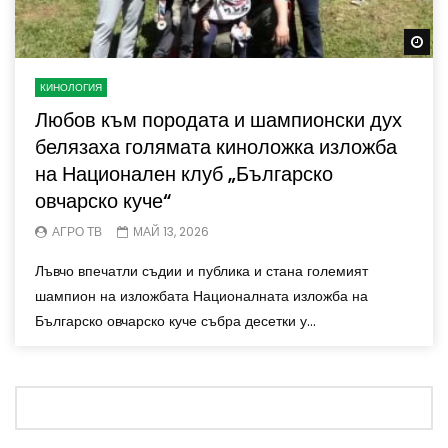
Wa
КИНОЛОГИЯ
Любов към породата и шампионски дух
белязаха голямата киноложка изложба
на Национален клуб „Българско
овчарско куче“
АГРО ТВ
МАЙ 13, 2026
Лъвчо впечатли съдии и публика и стана големият
шампион на изложбата Националната изложба на
Българско овчарско куче събра десетки у...