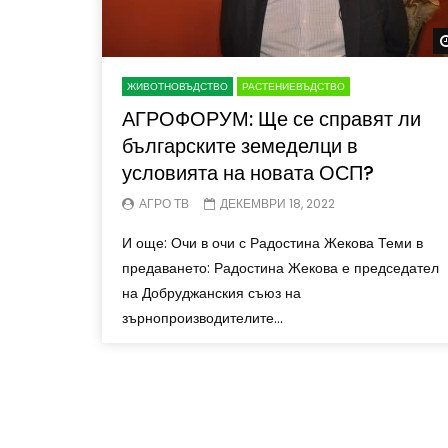
ЖИВОТНОВЪДСТВО
РАСТЕНИЕВЪДСТВО
АГРОФОРУМ: Ще се справят ли
българските земеделци в
условията на новата ОСП?
АГРО ТВ
ДЕКЕМВРИ 18, 2022
И още: Очи в очи с Радостина Жекова Теми в
предаването: Радостина Жекова е председател
на Добруджанския съюз на
зърнопроизводителите...