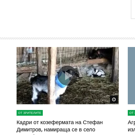
Watch Later
Watch La
ОТ ЗРИТЕЛИТЕ
ОТ 
ва
Кадри от козефермата на Стефан
Аг
Димитров, намираща се в село
из