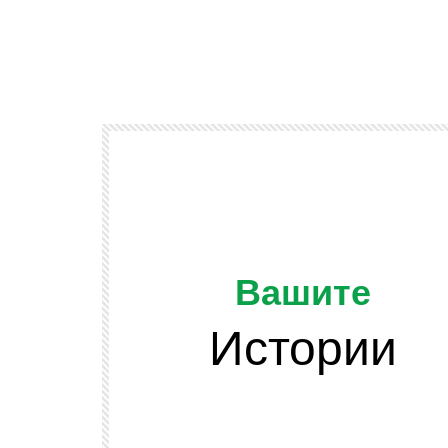
Вашите
Истории
Watch Later
ОТ ЗРИТЕЛИТЕ
и подскачат
Да напомним, че младежта се разви
 сено във
и няма да спира развитието си