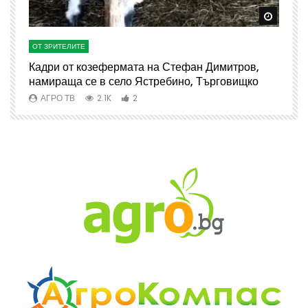
Watch Later
Watch 
ОТ ЗРИТЕЛИТЕ
О
Кадри от козефермата на Стефан Димитров,
А
намираща се в село Ястребино, Търговищко
АГРО ТВ
2.1K
2