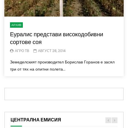
АРХИВ
Еуралис представи високодобивни
сортове соя
АГРО ТВ
АВГУСТ 28, 2014
Земеделският производител Борислав Горанов е засял
три от тях на опитни полета...
ЦЕНТРАЛНА ЕМИСИЯ