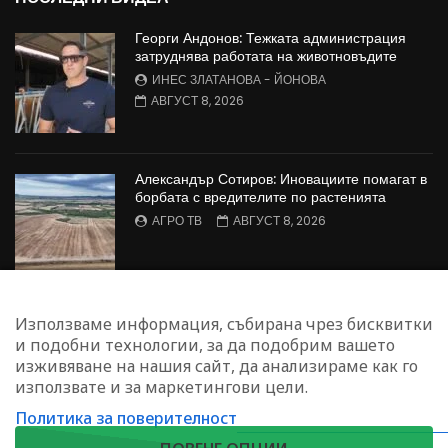
Георги Андонов: Тежката администрация
затруднява работата на животновъдите
ИНЕС ЗЛАТАНОВА - ЙОНОВА
АВГУСТ 8, 2026
Александър Сотиров: Иновациите помагат в
борбата с вредителите по растенията
АГРО ТВ
АВГУСТ 8, 2026
МАЛИНОПРОИЗВОДСТВО: Недостиг на
Използваме информация, събирана чрез бисквитки
работна ръка в сектора
и подобни технологии, за да подобрим вашето
БОЖИДАР КАПИТАНСКИ
АВГУСТ 8, 2026
изживяване на нашия сайт, да анализираме как го
използвате и за маркетингови цели.
Политика за поверителност
ЗАПИШЕТЕ СЕ ЗА НАШИЯ БЮЛЕТИН