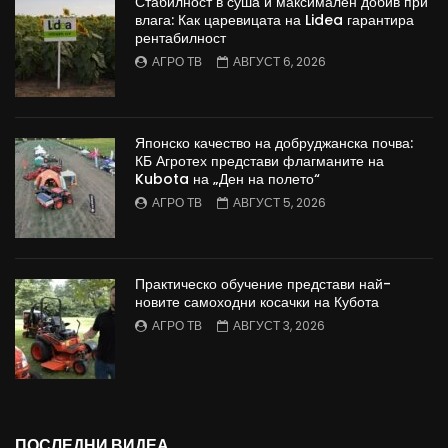
Стабилност в суша и максимален добив при
влага: Как царевицата на Lidea гарантира
рентабилност
АГРО ТВ
АВГУСТ 6, 2026
Японско качество на добруджанска почва:
КБ Агротех представи флагманите на
Kubota на „Ден на полето“
АГРО ТВ
АВГУСТ 5, 2026
Практическо обучение представи най-
новите самоходни косачки на Кубота
АГРО ТВ
АВГУСТ 3, 2026
ПОСЛЕДНИ ВИДЕА