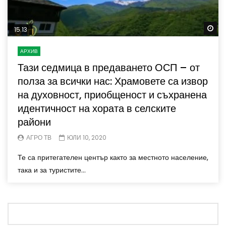
Wa
15.13
АРХИВ
Тази седмица в предаването ОСП – от
полза за всички нас: Храмовете са извор
на духовност, приобщеност и съхранена
идентичност на хората в селските
райони
АГРО ТВ
ЮЛИ 10, 2020
Те са притегателен център както за местното население,
така и за туристите...