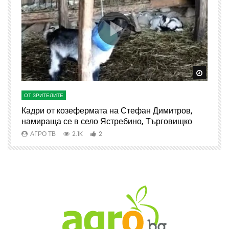
Watch Later
Watch 
ОТ ЗРИТЕЛИТЕ
О
Кадри от козефермата на Стефан Димитров,
А
намираща се в село Ястребино, Търговищко
АГРО ТВ
2.1K
2