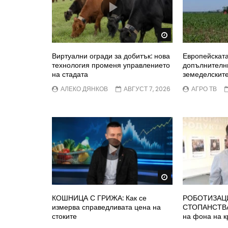
Watch Later
Виртуални огради за добитък: нова
Европейскат
технология променя управлението
допълнителни
на стадата
земеделските
АЛЕКО ДЯНКОВ
АВГУСТ 7, 2026
АГРО ТВ
Watch Later
КОШНИЦА С ГРИЖА: Как се
РОБОТИЗАЦ
измерва справедливата цена на
СТОПАНСТВАТ
стоките
на фона на к