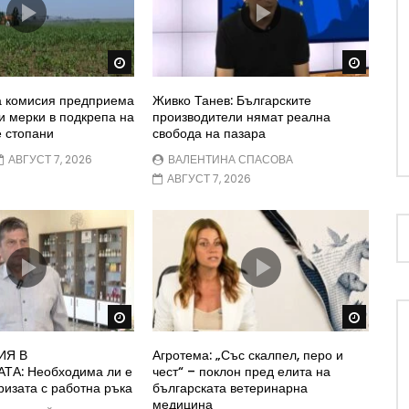
Watch Later
Watch 
а комисия предприема
Живко Танев: Българските
 мерки в подкрепа на
производители нямат реална
 стопани
свобода на пазара
АВГУСТ 7, 2026
ВАЛЕНТИНА СПАСОВА
АВГУСТ 7, 2026
Watch Later
Watch 
ИЯ В
Агротема: „Със скалпел, перо и
А: Необходима ли е
чест“ – поклон пред елита на
ризата с работна ръка
българската ветеринарна
медицина