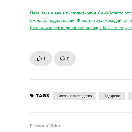
Петя Захариева е биоживотновъд. Семейството отг
около 50 подрастващи. Животните са месодайно на
биологично сертифицирани пасища. Каква е подкре
1
0
TAGS
Биоживотновъдство
Подкрепа
Previous Video