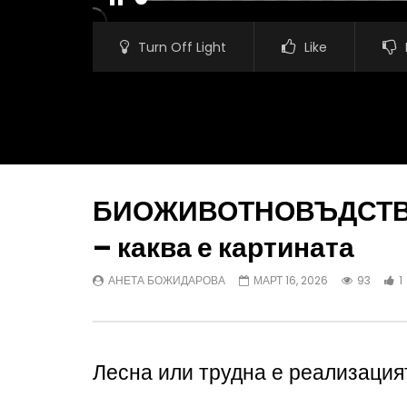
PAUSE
Turn Off Light
Like
БИОЖИВОТНОВЪДСТВО:
– каква е картината
Watch Later
АНЕТА БОЖИДАРОВА
МАРТ 16, 2026
93
1
Виртуални огради за добитък: нова
Европейск
технология променя управлението на
допълните
стадата
земеделск
АЛЕКО ДЯНКОВ
АВГУСТ 7, 2026
АГРО ТВ
Лесна или трудна е реализация