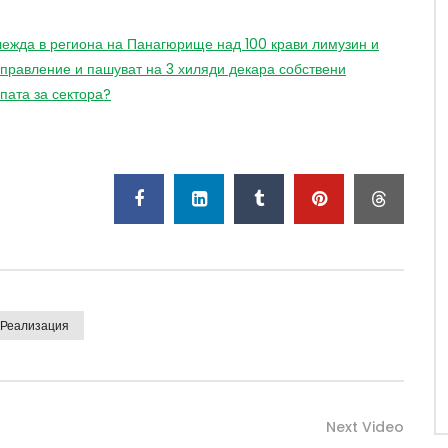
лежда в региона на Панагюрище над 100 крави лимузин и
правление и пашуват на 3 хиляди декара собствени
пата за сектора?
Реализация
Next Video