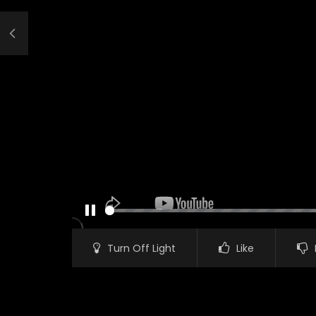
PAUSE
Turn Off Light
Like