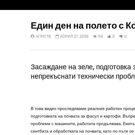
Един ден на полето с К
АГРО ТВ
АПРИЛ 27, 2026
59
0
0
Watch Later
Георги Андонов: Тежката
Александъ
администрация затруднява работата
помагат в
на животновъдите
растеният
Засаждане на зеле, подготовка 
ИНЕС ЗЛАТАНОВА - ЙОНОВА
АГРО ТВ
непрекъснати технически проб
АВГУСТ 8, 2026
В това видео проследяваме реалния работен процес
подготовката на почвата за фасул и картофи. Въпр
проблеми с машините, работата продължава. Екипъ
сеитбата и обработката на почвата, като по пътя с