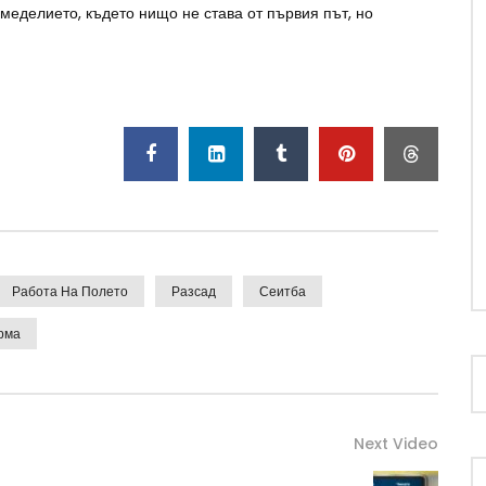
меделието, където нищо не става от първия път, но
Работа На Полето
Разсад
Сеитба
рма
Next Video