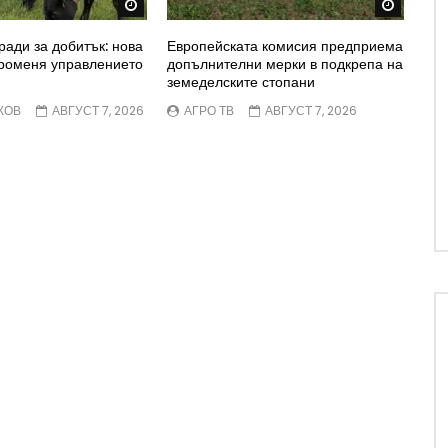
Watch Later
Watch 
ради за добитък: нова
Европейската комисия предприема
променя управлението
допълнителни мерки в подкрепа на
земеделските стопани
КОВ
АВГУСТ 7, 2026
АГРО ТВ
АВГУСТ 7, 2026