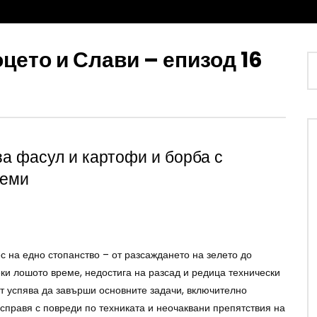
оцето и Слави – епизод 16
Watch Later
р Сотиров: Иновациите
МАЛИНОПРОИЗВОДСТВО: Недости
 борбата с вредителите по
на работна ръка в сектора
а
БОЖИДАР КАПИТАНСКИ
за фасул и картофи и борба с
АВГУСТ 8, 2026
АВГУСТ 8, 2026
леми
 на едно стопанство – от разсаждането на зелето до
еки лошото време, недостига на разсад и редица технически
т успява да завърши основните задачи, включително
е справя с повреди по техниката и неочаквани препятствия на