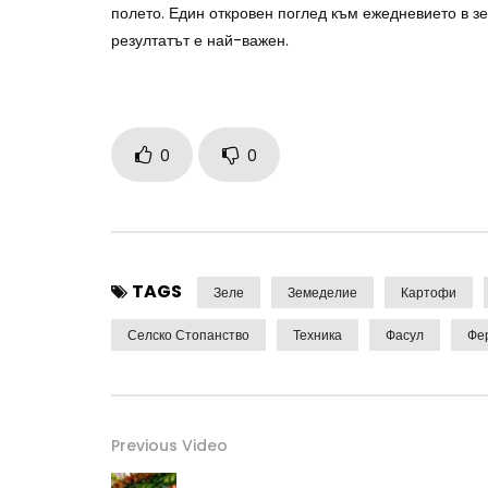
полето. Един откровен поглед към ежедневието в зе
резултатът е най-важен.
0
0
TAGS
Зеле
Земеделие
Картофи
Селско Стопанство
Техника
Фасул
Фе
Previous Video