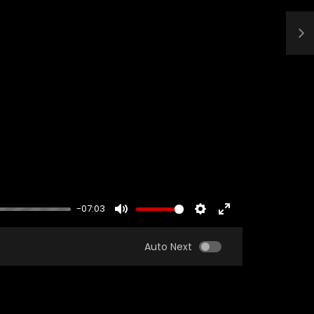
-07:03
MUTE
SETTINGS
ENTER
FULLSCREEN
Auto Next