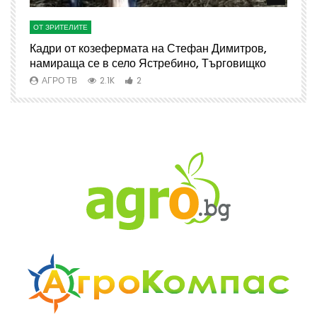
ОТ ЗРИТЕЛИТЕ
О
Кадри от козефермата на Стефан Димитров,
А
намираща се в село Ястребино, Търговищко
АГРО ТВ
2.1K
2