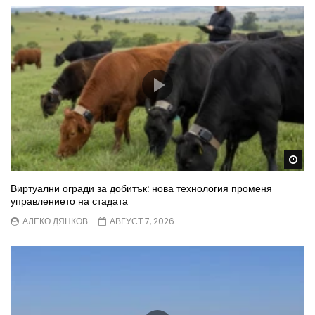
Wa
Виртуални огради за добитък: нова технология променя
управлението на стадата
АЛЕКО ДЯНКОВ
АВГУСТ 7, 2026