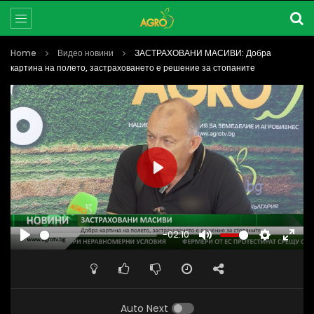
Home
Видео новини
ЗАСТРАХОВАНИ МАСИВИ: Добра
картина на полето, застраховането е решение за стопаните
PLAY
-02:10
PLAY
MUTE
SETTINGS
ENTE
FULL
Auto Next