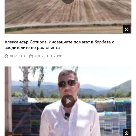
Wa
Александър Сотиров: Иновациите помагат в борбата с
вредителите по растенията
АГРО ТВ
АВГУСТ 8, 2026
Wa