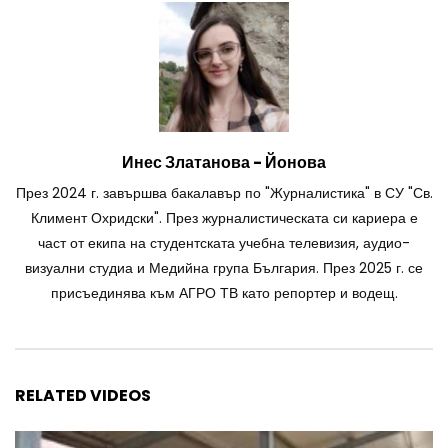
Инес Златанова - Йонова
През 2024 г. завършва бакалавър по "Журналистика" в СУ "Св.
Климент Охридски". През журналистическата си кариера е
част от екипа на студентската учебна телевизия, аудио-
визуални студиа и Медийна група България. През 2025 г. се
присъединява към АГРО ТВ като репортер и водещ.
RELATED VIDEOS