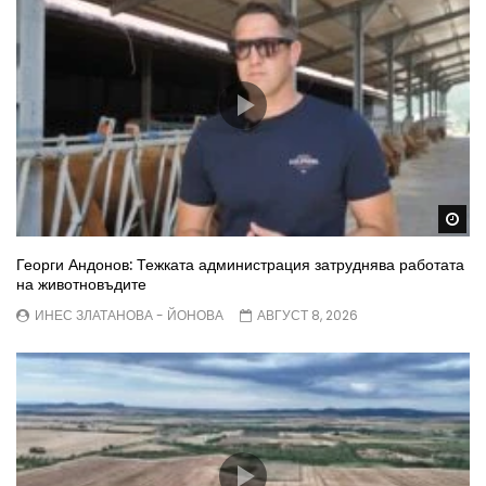
Wa
Георги Андонов: Тежката администрация затруднява работата
на животновъдите
ИНЕС ЗЛАТАНОВА - ЙОНОВА
АВГУСТ 8, 2026