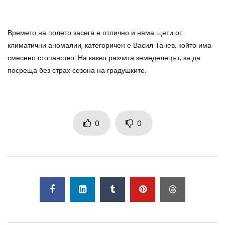
Времето на полето засега е отлично и няма щети от
климатични аномалии, категоричен е Васил Танев, който има
смесено стопанство. На какво разчита земеделецът, за да
посреща без страх сезона на градушките.
0
0