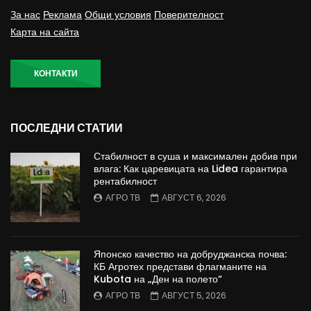
За нас
Реклама
Общи условия
Поверителност
Карта на сайта
КОНТАКТИ
ПОСЛЕДНИ СТАТИИ
Стабилност в суша и максимален добив при
влага: Как царевицата на Lidea гарантира
рентабилност
АГРО ТВ
АВГУСТ 6, 2026
Японско качество на добруджанска почва:
КБ Агротех представи флагманите на
Kubota на „Ден на полето“
АГРО ТВ
АВГУСТ 5, 2026