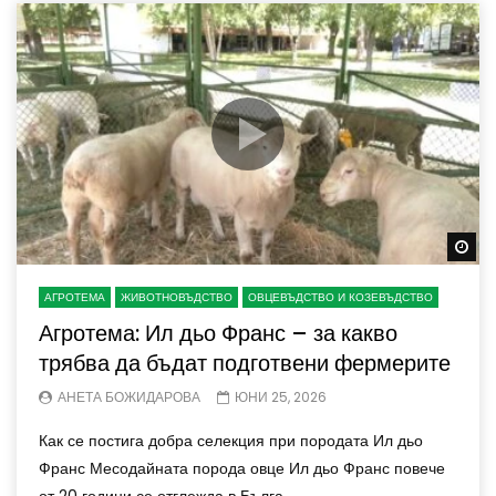
Wa
АГРОТЕМА
ЖИВОТНОВЪДСТВО
ОВЦЕВЪДСТВО И КОЗЕВЪДСТВО
Агротема: Ил дьо Франс – за какво
трябва да бъдат подготвени фермерите
АНЕТА БОЖИДАРОВА
ЮНИ 25, 2026
Как се постига добра селекция при породата Ил дьо
Франс Месодайната порода овце Ил дьо Франс повече
от 20 години се отглежда в Бълга...