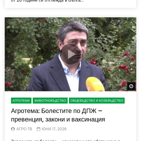
Wa
АГРОТЕМА
ЖИВОТНОВЪДСТВО
ОВЦЕВЪДСТВО И КОЗЕВЪДСТВО
Агротема: Болестите по ДПЖ –
превенция, закони и ваксинация
АГРО ТВ
ЮНИ 17, 2026