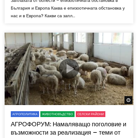
Заплахата от болести – епизоотичната обстановка в
България и Европа Каква е епизоотичната обстановка у
нас и в Европа? Какви са запл...
Wa
АГРОПОЛИТИКА
ЖИВОТНОВЪДСТВО
СЕЛСКИ РАЙОНИ
АГРОФОРУМ: Намаляващо поголовие и
възможности за реализация – теми от