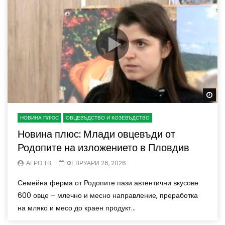
Wa
НОВИНА ПЛЮС
ОВЦЕВЪДСТВО И КОЗЕВЪДСТВО
Новина плюс: Млади овцевъди от
Родопите на изложението в Пловдив
АГРО ТВ
ФЕВРУАРИ 26, 2026
Семейна ферма от Родопите пази автентични вкусове
600 овце – млечно и месно направление, преработка
на мляко и месо до краен продукт...