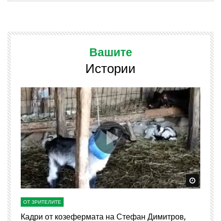
Вашите
Истории
Watch Later
Watch 
ОТ ЗРИТЕЛИТЕ
О
Кадри от козефермата на Стефан Димитров,
А