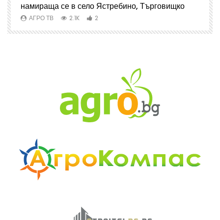
намираща се в село Ястребино, Търговищко
АГРО ТВ
2.1K
2