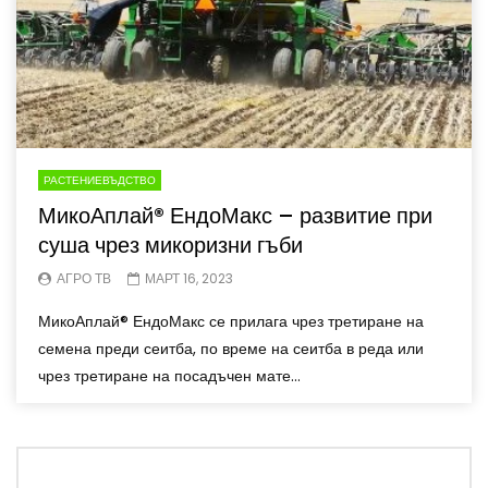
РАСТЕНИЕВЪДСТВО
МикоАплай® ЕндоМакс – развитие при
суша чрез микоризни гъби
АГРО ТВ
МАРТ 16, 2023
МикоАплай® ЕндоМакс се прилага чрез третиране на
семена преди сеитба, по време на сеитба в реда или
чрез третиране на посадъчен мате...