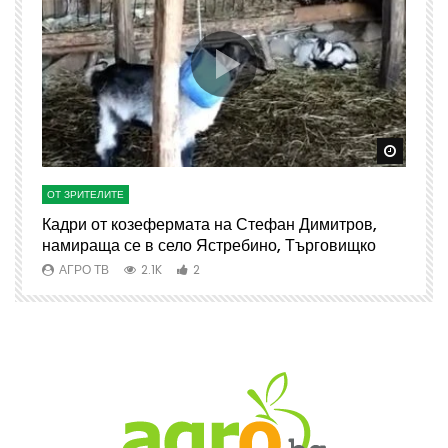
Watch Later
Watch 
ОТ ЗРИТЕЛИТЕ
О
Кадри от козефермата на Стефан Димитров,
А
намираща се в село Ястребино, Търговищко
АГРО ТВ
2.1K
2