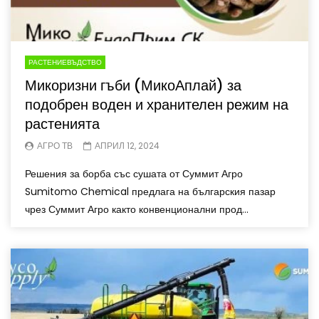
РАСТЕНИЕВЪДСТВО
Микоризни гъби (МикоАплай) за
подобрен воден и хранителен режим на
растенията
АГРО ТВ
АПРИЛ 12, 2024
Решения за борба със сушата от Суммит Агро
Sumitomo Chemical предлага на българския пазар
чрез Суммит Агро както конвенционални прод...