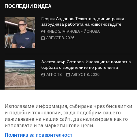
ПОСЛЕДНИ ВИДЕА
Георги Андонов: Тежката администрация
затруднява работата на животновъдите
ИНЕС ЗЛАТАНОВА - ЙОНОВА
АВГУСТ 8, 2026
Александър Сотиров: Иновациите помагат в
борбата с вредителите по растенията
АГРО ТВ
АВГУСТ 8, 2026
МАЛИНОПРОИЗВОДСТВО: Недостиг на
Използваме информация, събирана чрез бисквитки
работна ръка в сектора
и подобни технологии, за да подобрим вашето
БОЖИДАР КАПИТАНСКИ
АВГУСТ 8, 2026
изживяване на нашия сайт, да анализираме как го
използвате и за маркетингови цели.
Политика за поверителност