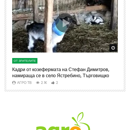
Watch Later
Watch 
ОТ ЗРИТЕЛИТЕ
О
Кадри от козефермата на Стефан Димитров,
А
намираща се в село Ястребино, Търговищко
АГРО ТВ
2.1K
2