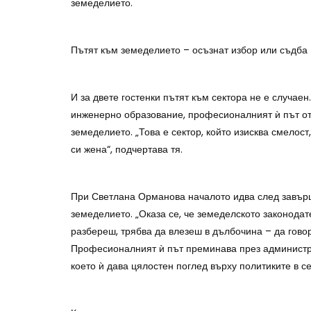
земеделието.
Пътят към земеделието – осъзнат избор или съдба
И за двете гостенки пътят към сектора не е случае
инженерно образование, професионалният ѝ път от
земеделието. „Това е сектор, който изисква смелос
си жена“, подчертава тя.
При Светлана Орманова началото идва след завърш
земеделието. „Оказа се, че земеделското законода
разбереш, трябва да влезеш в дълбочина – да говор
Професионалният ѝ път преминава през администра
което ѝ дава цялостен поглед върху политиките в се