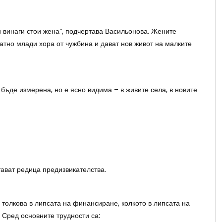
и винаги стои жена“, подчертава Васильонова. Жените
атно млади хора от чужбина и дават нов живот на малките
бъде измерена, но е ясно видима – в живите села, в новите
ават редица предизвикателства.
 толкова в липсата на финансиране, колкото в липсата на
 Сред основните трудности са: