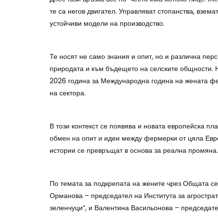
те са негов двигател. Управляват стопанства, взем
устойчиви модели на производство.
Те носят не само знания и опит, но и различна пер
природата и към бъдещето на селските общности. 
2026 година за Международна година на жената фер
на сектора.
В този контекст се появява и новата европейска п
обмен на опит и идеи между фермерки от цяла Евро
истории се превръщат в основа за реална промяна.
По темата за подкрепата на жените чрез Общата с
Орманова – председател на Института за агростра
зеленчуци“, и Валентина Васильонова – председат