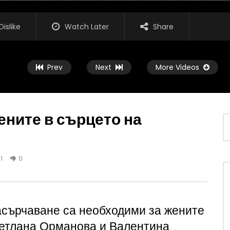
Dislike
Watch Later
Share
Prev
Next
More Videos
ените в сърцето на
Watch Later
1
0
ОИЗВОДСТВО: Недостиг
БИОЗЕМЕДЕЛИЕ: Какво е актуалнот
 ръка в сектора
състояние на биосектора у нас
Р КАПИТАНСКИ
СВЕТЛА СТЕФАНОВА
, 2026
АВГУСТ 8, 2026
насърчаване са необходими за жените
етлана Орманова и Валентина