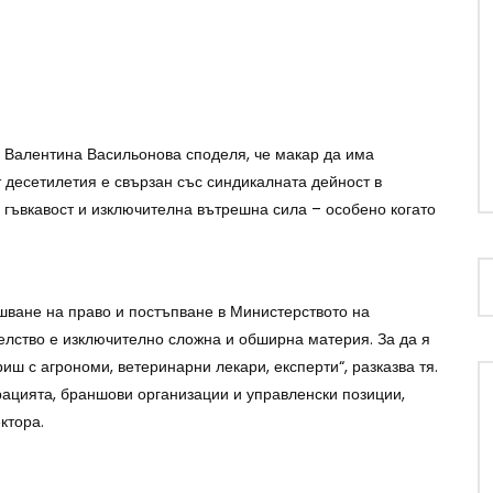
н. Валентина Васильонова споделя, че макар да има
 десетилетия е свързан със синдикалната дейност в
т, гъвкавост и изключителна вътрешна сила – особено когато
ване на право и постъпване в Министерството на
телство е изключително сложна и обширна материя. За да я
иш с агрономи, ветеринарни лекари, експерти“, разказва тя.
цията, браншови организации и управленски позиции,
ктора.