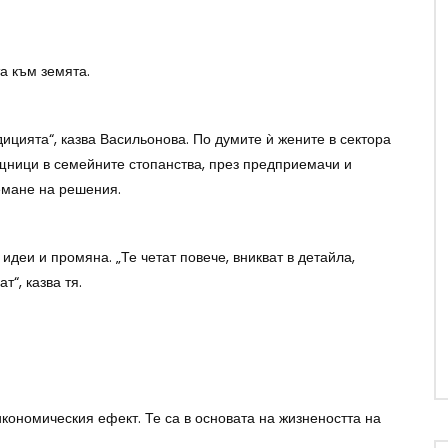
а към земята.
дицията“, казва Васильонова. По думите ѝ жените в сектора
ощници в семейните стопанства, през предприемачи и
земане на решения.
идеи и промяна. „Те четат повече, вникват в детайла,
т“, казва тя.
кономическия ефект. Те са в основата на жизнеността на