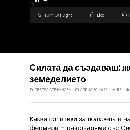
PAUSE
Turn Off Light
Like
Силата да създаваш: ж
земеделието
Watch Later
СВЕТЛА СТЕФАНОВА
АПРИЛ 20, 2026
52
Александър Сотиров: Иновациите
МАЛИНОПР
помагат в борбата с вредителите по
на работна
растенията
БОЖИДА
АГРО ТВ
АВГУСТ 8, 2026
АВГУСТ 8
Какви политики за подкрепа и 
фермери – разговаряме със Св