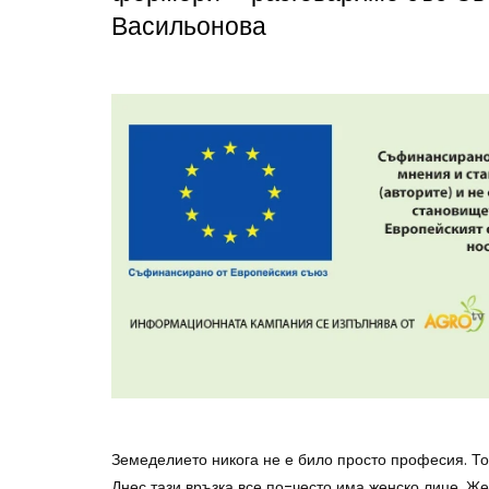
Васильонова
Земеделието никога не е било просто професия. То 
Днес тази връзка все по-често има женско лице. Же