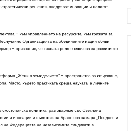
ат стратегически решения, внедряват иновации и налагат
спектива – към управлението на ресурсите, към грижата за
Неслучайно Организацията на обединените нации обяви
мер – признание, че тяхната роля е ключова за развитието
латформа „Жени в земеделието“ – пространство за свързване,
па. Място, където практиката среща науката, а личните
елскостопанска политика разговаряме със Светлана
тегии и иновации и съветник на Браншова камара „Плодове и
ел на Федерацията на независимите синдикати в