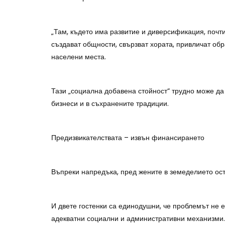
„Там, където има развитие и диверсификация, почт
създават общности, свързват хората, привличат обр
населени места.
Тази „социална добавена стойност“ трудно може да 
бизнеси и в съхранените традиции.
Предизвикателствата – извън финансирането
Въпреки напредъка, пред жените в земеделието ост
И двете гостенки са единодушни, че проблемът не е
адекватни социални и административни механизми.