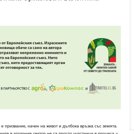
е призвание, начин на живот и дълбока връзка със земята.
ните в аграрния сектор не са просто участници в процеса –