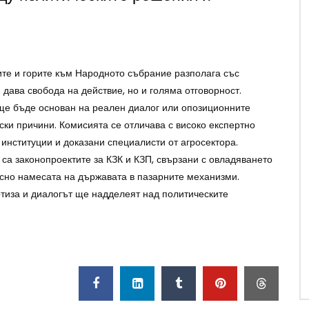
те и горите към Народното събрание разполага със
дава свобода на действие, но и голяма отговорност.
ще бъде основан на реален диалог или опозиционните
ки причини. Комисията се отличава с високо експертно
институции и доказани специалисти от агросектора.
са законопроектите за КЗК и КЗП, свързани с овладяването
осно намесата на държавата в пазарните механизми.
тиза и диалогът ще надделеят над политическите