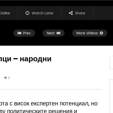
Dislike
Watch Later
Share
Prev
Next
More Videos
лци – народни
Watch Later
1
0
тар: Един малък протест –
Агрокоментар: Илън Мъск и
птом за ЕС
пастирските кучета
ИНА СПАСОВА
АГРО ТВ
ЮЛИ 27, 2026
, 2026
та с висок експертен потенциал, но
ду политическите решения и