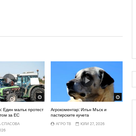
Watch Later
Watch 
: Един малък протест
Агрокоментар: Илън Мъск и
том за ЕС
пастирските кучета
А СПАСОВА
АГРО ТВ
ЮЛИ 27, 2026
026