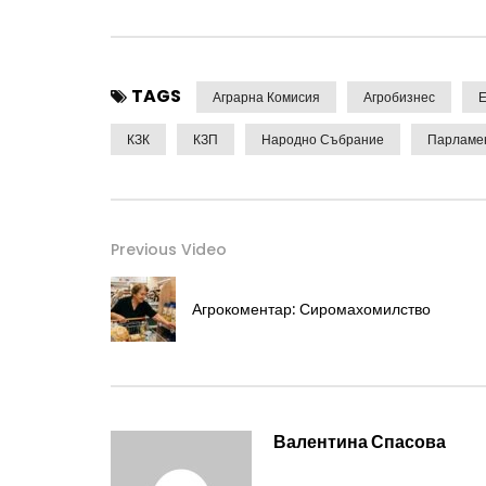
TAGS
Аграрна Комисия
Агробизнес
Е
КЗК
КЗП
Народно Събрание
Парламе
Previous Video
Агрокоментар: Сиромахомилство
Валентина Спасова