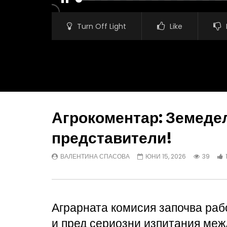
PAUSE
Turn Off Light
Like
Агрокоментар: Земеде
представители!
Watch Later
ВАЛЕНТИНА СПАСОВА
ЮНИ 15, 2026
39
Агрокоментар: Мегапожарите в
Агрокомен
Европа
тежък сим
ВАЛЕНТИНА СПАСОВА
ВАЛЕНТ
АВГУСТ 3, 2026
АВГУСТ 3
Аграрната комисия започва рабо
и пред сериозни изпитания меж